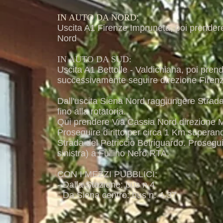
IN AUTO DA NORD
:
Uscita A1 Firenze Impruneta, poi prender
Nord
IN AUTO DA SUD:
Uscita A1 Bettolle - Valdichiana, poi pren
successivamente seguire direzione Firenz
Dall'uscita Siena Nord raggiungere Strada
fino alla rotatoria.
Qui prendere Via Cassia Nord direzione Mo
Proseguire diritto per circa 1 Km superand
Strada del Petriccio Belriguardo. Proseguire
sinistra) a Fullino Nero RTA.
CON I MEZZI PUBBLICI:
- Dalla Stazione: bus n.4
- Da Siena centro: bus n. 4-37